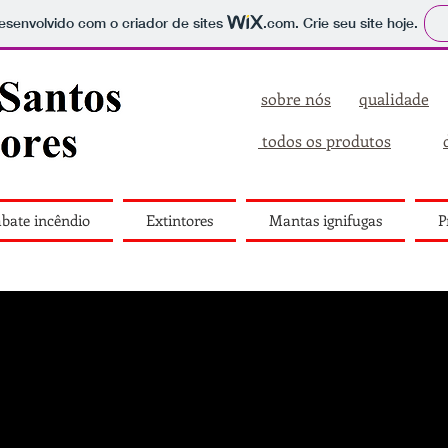
 desenvolvido com o criador de sites
.com
. Crie seu site hoje.
sobre nós
qualidade
todos os produtos
bate incêndio
Extintores
Mantas ignifugas
P